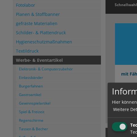
Fotolabor
Schnellwahl
Planen & Stoffbanner
gefräste Materialien
Schilder- & Plattendruck
Hygieneschutzmaßnahmen
Textildruck
Werbe- & Eventartikel
Elektronik- & Computerzubehör
mit Fä
Einlassbänder
Burgerfahnen
Inform
Zahnstoch
Gastroartikel
Finken in 
Hier können
Gewinnspielartikel
Weitere Det
Spiel & Freizeit
Regenschirme
Te
Tassen & Becher
Tec
Produkt