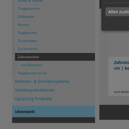
Süßes & Saures
Tragetaschen
Allen zus
Zollstöcke
Kerzen
Pappbecher
Zuckertüten
Zuckersticks
Zahnstocher
Zahnsto
mit Fähnchen
cm | be
Pappbecher to Go
Rahmen- & Schildersysteme
Sonderproduktionen
zum Artik
Upcycling Produkte
Ideenwelt