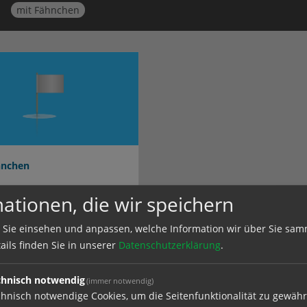
mit Fähnchen
hnchen
ationen, die wir speichern
er mit Fähnchen von Druckerei
Nettetal
 Sie einsehen und anpassen, welche Information wir über Sie sam
ails finden Sie in unserer
Datenschutzerklärung
.
chnisch notwendig
(immer notwendig)
hnisch notwendige Cookies, um die Seitenfunktionalität zu gewähr
e in
Zahnstocher