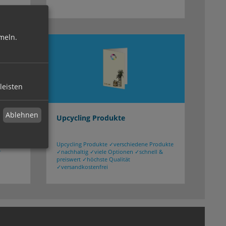
meln.
leisten
Ablehnen
Upcycling Produkte
unseren
Upcycling Produkte ✓verschiedene Produkte
r
✓nachhaltig ✓viele Optionen ✓schnell &
preiswert ✓höchste Qualität
✓versandkostenfrei