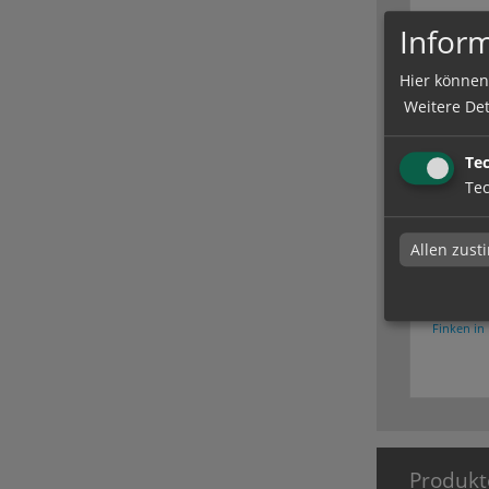
Inform
Hier können
Weitere Det
Te
Tec
Allen zus
Rahmen
Rahmen- &
Finken in 
Produkt