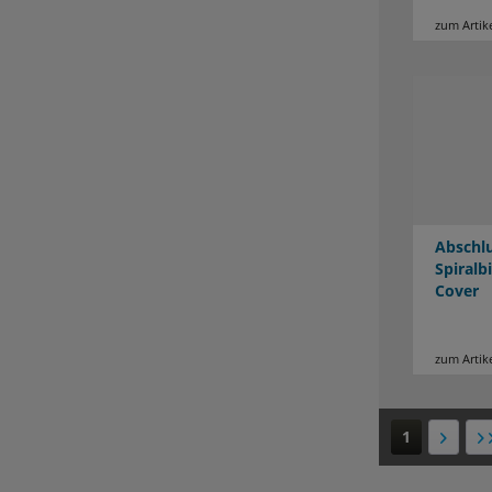
zum Artik
Abschlu
Spiralb
Cover
zum Artik
1