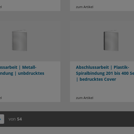
el
zum Artikel
ssarbeit | Metall-
Abschlussarbeit | Plastik-
indung | unbdrucktes
Spiralbindung 201 bis 400 S
| bedrucktes Cover
el
zum Artikel
von
54