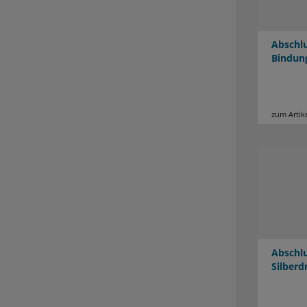
Abschlu
Bindun
zum Artik
Abschlu
Silberd