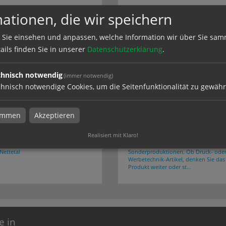
ationen, die wir speichern
 Sie einsehen und anpassen, welche Information wir über Sie sam
ails finden Sie in unserer
Datenschutzerklärung
.
chnisch notwendig
(immer notwendig)
hnisch notwendige Cookies, um die Seitenfunktionalität zu gewähr
timmen
Akzeptieren
- & Schildersysteme
Sonderproduktionen
Realisiert mit Klaro!
 Schildersysteme bei Druckerei
Sonderanfertigungen finden Sie bei 
Nettetal
Sonderproduktionen. Ob Druck- ode
Werbetechnik-Artikel, denken Sie das
Produkt weiter oder st...
e in