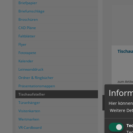
Briefpapier
Briefumschläge
Broschüren
CAD Pläne
Faltblätter
Flyer
Tischau
Fototapete
Kalender
Leinwanddruck
Ordner & Ringbücher
zum Artik
Präsentationsmappen
Inform
Tischaufsteller
Türanhänger
Hier können
Weitere Det
Visitenkarten
Wertmarken
Te
VR-Cardboard
Tec