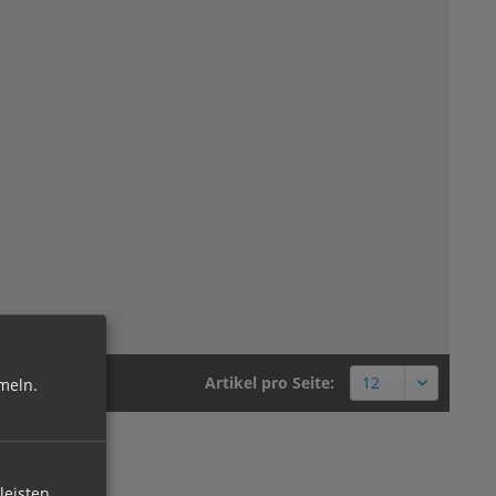
Artikel pro Seite:
meln.
leisten