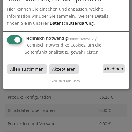
Lieferzeit
Hier können Sie einsehen und anpassen, welche
Information wir über Sie sammeln.
Weitere Details
finden Sie in unserer
Datenschutzerklärung
.
Absenderadresse
Technisch notwendig
(immer notwendig)
Technisch notwendige Cookies, um die
Seitenfunktionalität zu gewährleisten
Ablehnen
Allen zustimmen
Akzeptieren
Realisiert mit Klaro!
Alle Preise im Überblick
Produkt-Konfiguration
55,26
€
Druckdaten überprüfen
0,00
€
Produktion und Versand
0,00
€